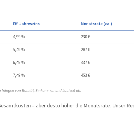
Eff. Jahreszins
Monatsrate (ca.)
4,99 %
230 €
5,49 %
287 €
6,49 %
337 €
7,49 %
453 €
en hängen von Bonität, Einkommen und Laufzeit ab.
e Gesamtkosten – aber desto höher die Monatsrate. Unser Re