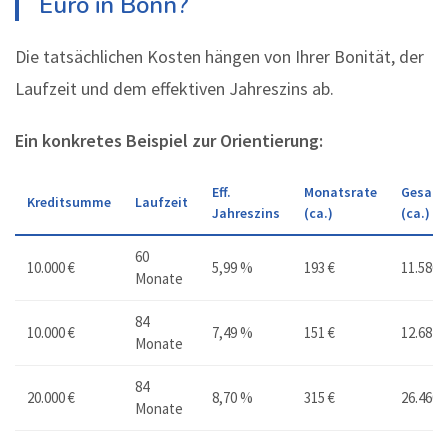
Euro in Bonn?
Die tatsächlichen Kosten hängen von Ihrer Bonität, der
Laufzeit und dem effektiven Jahreszins ab.
Ein konkretes Beispiel zur Orientierung:
Eff.
Monatsrate
Gesamt
Kreditsumme
Laufzeit
Jahreszins
(ca.)
(ca.)
60
10.000 €
5,99 %
193 €
11.580 
Monate
84
10.000 €
7,49 %
151 €
12.684 
Monate
84
20.000 €
8,70 %
315 €
26.460 
Monate