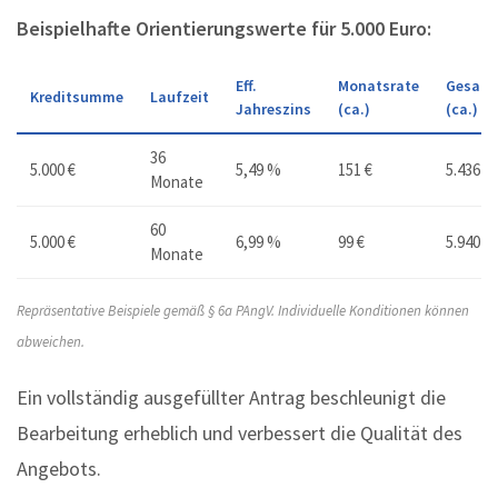
Beispielhafte Orientierungswerte für 5.000 Euro:
Eff.
Monatsrate
Gesamt
Kreditsumme
Laufzeit
Jahreszins
(ca.)
(ca.)
36
5.000 €
5,49 %
151 €
5.436 €
Monate
60
5.000 €
6,99 %
99 €
5.940 €
Monate
Repräsentative Beispiele gemäß § 6a PAngV. Individuelle Konditionen können
abweichen.
Ein vollständig ausgefüllter Antrag beschleunigt die
Bearbeitung erheblich und verbessert die Qualität des
Angebots.