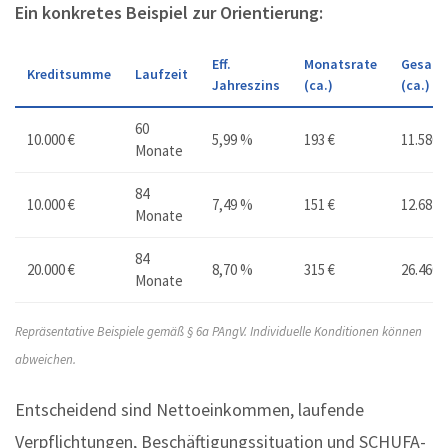
Ein konkretes Beispiel zur Orientierung:
Eff.
Monatsrate
Gesamt
Kreditsumme
Laufzeit
Jahreszins
(ca.)
(ca.)
60
10.000 €
5,99 %
193 €
11.580 
Monate
84
10.000 €
7,49 %
151 €
12.684 
Monate
84
20.000 €
8,70 %
315 €
26.460 
Monate
Repräsentative Beispiele gemäß § 6a PAngV. Individuelle Konditionen können
abweichen.
Entscheidend sind Nettoeinkommen, laufende
Verpflichtungen, Beschäftigungssituation und SCHUFA-