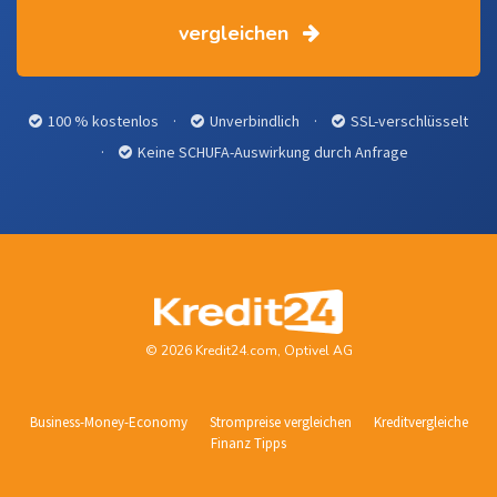
vergleichen
100 % kostenlos
·
Unverbindlich
·
SSL-verschlüsselt
·
Keine SCHUFA-Auswirkung durch Anfrage
© 2026 Kredit24.com, Optivel AG
Business-Money-Economy
Strompreise vergleichen
Kreditvergleiche
Finanz Tipps