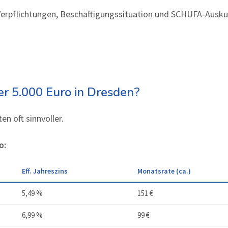
rpflichtungen, Beschäftigungssituation und SCHUFA-Auskunf
er 5.000 Euro in Dresden?
en oft sinnvoller.
o:
Eff. Jahreszins
Monatsrate (ca.)
5,49 %
151 €
6,99 %
99 €