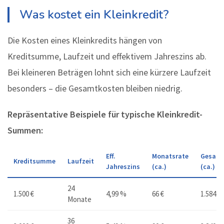
Was kostet ein Kleinkredit?
Die Kosten eines Kleinkredits hängen von
Kreditsumme, Laufzeit und effektivem Jahreszins ab.
Bei kleineren Beträgen lohnt sich eine kürzere Laufzeit
besonders – die Gesamtkosten bleiben niedrig.
Repräsentative Beispiele für typische Kleinkredit-
Summen:
Eff.
Monatsrate
Gesamt
Kreditsumme
Laufzeit
Jahreszins
(ca.)
(ca.)
24
1.500 €
4,99 %
66 €
1.584 €
Monate
36