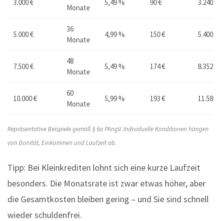
3.000 €
5,49 %
90 €
3.240 €
Monate
36
5.000 €
4,99 %
150 €
5.400 €
Monate
48
7.500 €
5,49 %
174 €
8.352 €
Monate
60
10.000 €
5,99 %
193 €
11.580 
Monate
Repräsentative Beispiele gemäß § 6a PAngV. Individuelle Konditionen hängen
von Bonität, Einkommen und Laufzeit ab.
Tipp: Bei Kleinkrediten lohnt sich eine kurze Laufzeit
besonders. Die Monatsrate ist zwar etwas höher, aber
die Gesamtkosten bleiben gering – und Sie sind schnell
wieder schuldenfrei.