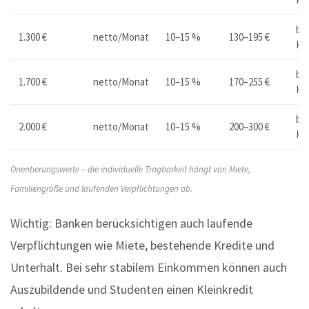
bis
1.300 €
netto/Monat
10–15 %
130–195 €
Kr
bis
1.700 €
netto/Monat
10–15 %
170–255 €
Kr
bis
2.000 €
netto/Monat
10–15 %
200–300 €
Kr
Orientierungswerte – die individuelle Tragbarkeit hängt von Miete,
Familiengröße und laufenden Verpflichtungen ab.
Wichtig: Banken berücksichtigen auch laufende
Verpflichtungen wie Miete, bestehende Kredite und
Unterhalt. Bei sehr stabilem Einkommen können auch
Auszubildende und Studenten einen Kleinkredit