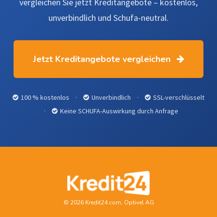
vergleichen Sie jetzt Kreditangebote – kostenlos,
unverbindlich und Schufa-neutral.
Jetzt Kreditangebote vergleichen
100 % kostenlos
·
Unverbindlich
·
SSL-verschlüsselt
·
Keine SCHUFA-Auswirkung durch Anfrage
© 2026 Kredit24.com, Optivel AG