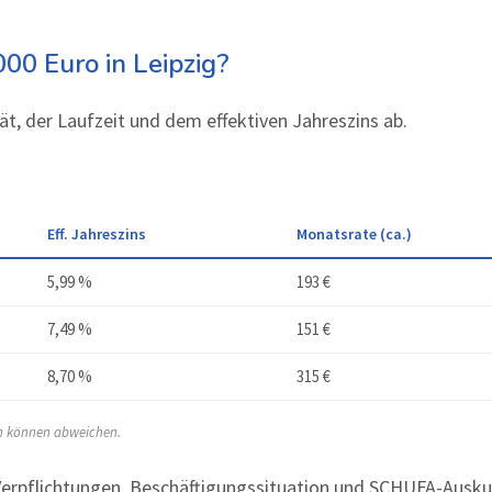
000 Euro in Leipzig?
ät, der Laufzeit und dem effektiven Jahreszins ab.
Eff. Jahreszins
Monatsrate (ca.)
5,99 %
193 €
7,49 %
151 €
8,70 %
315 €
en können abweichen.
rpflichtungen, Beschäftigungssituation und SCHUFA-Auskunf