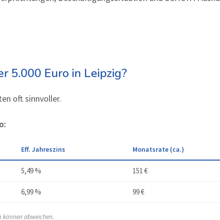
r 5.000 Euro in Leipzig?
en oft sinnvoller.
o:
Eff. Jahreszins
Monatsrate (ca.)
5,49 %
151 €
6,99 %
99 €
en können abweichen.