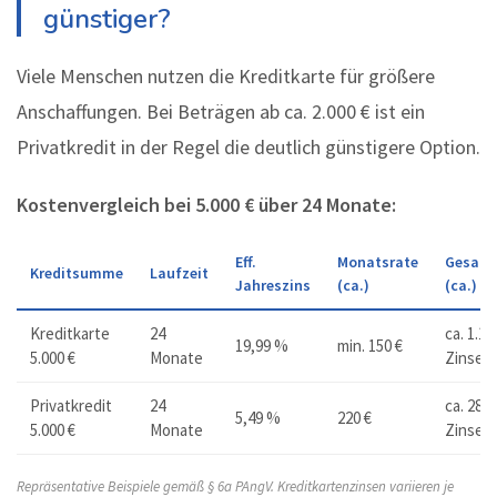
günstiger?
Viele Menschen nutzen die Kreditkarte für größere
Anschaffungen. Bei Beträgen ab ca. 2.000 € ist ein
Privatkredit in der Regel die deutlich günstigere Option.
Kostenvergleich bei 5.000 € über 24 Monate:
Eff.
Monatsrate
Gesamt
Kreditsumme
Laufzeit
Jahreszins
(ca.)
(ca.)
Kreditkarte
24
ca. 1.10
19,99 %
min. 150 €
5.000 €
Monate
Zinsen
Privatkredit
24
ca. 280 
5,49 %
220 €
5.000 €
Monate
Zinsen
Repräsentative Beispiele gemäß § 6a PAngV. Kreditkartenzinsen variieren je