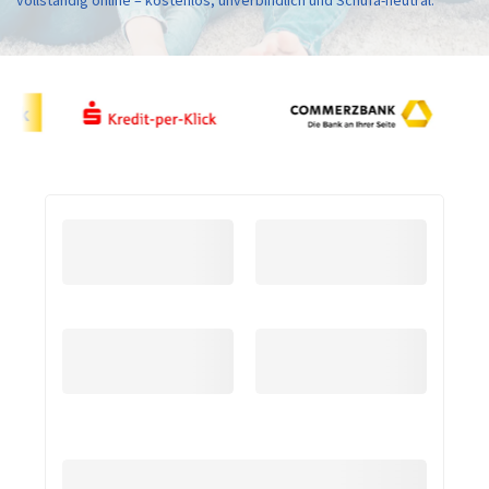
vollständig online – kostenlos, unverbindlich und Schufa-neutral.