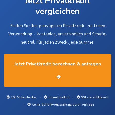
Jetzt Privatkredit
vergleichen
Finden Sie den günstigsten Privatkredit zur freien
Verwendung – kostenlos, unverbindlich und Schufa-
neutral. Für jeden Zweck, jede Summe.
Jetzt Privatkredit berechnen & anfragen
100 % kostenlos
·
Unverbindlich
·
SSL-verschlüsselt
·
Keine SCHUFA-Auswirkung durch Anfrage