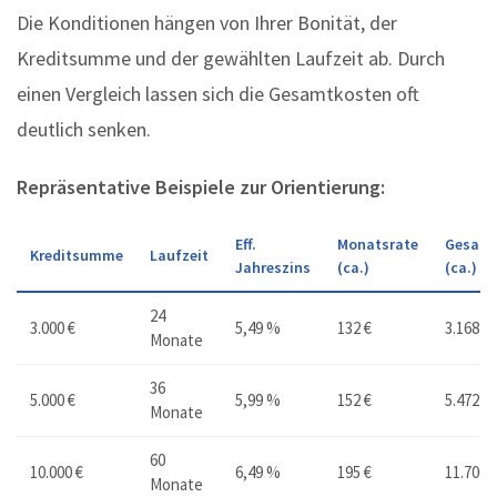
Die Konditionen hängen von Ihrer Bonität, der
Kreditsumme und der gewählten Laufzeit ab. Durch
einen Vergleich lassen sich die Gesamtkosten oft
deutlich senken.
Repräsentative Beispiele zur Orientierung:
Eff.
Monatsrate
Gesamt
Kreditsumme
Laufzeit
Jahreszins
(ca.)
(ca.)
24
3.000 €
5,49 %
132 €
3.168 €
Monate
36
5.000 €
5,99 %
152 €
5.472 €
Monate
60
10.000 €
6,49 %
195 €
11.700 
Monate